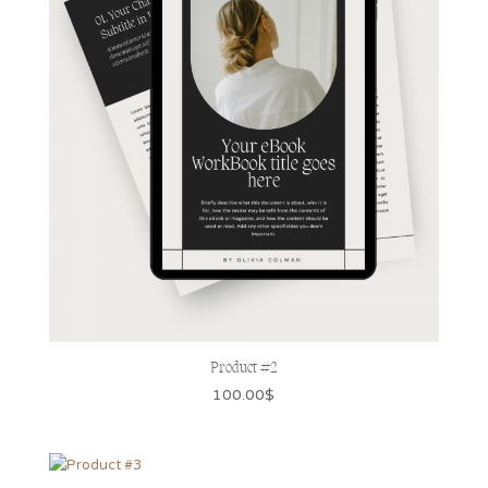
Product #2
100.00
$